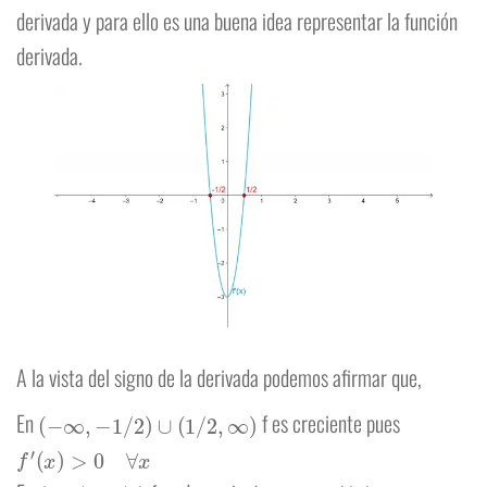
derivada y para ello es una buena idea representar la función
derivada.
A la vista del signo de la derivada podemos afirmar que,
(
−
∞
,
−
1
/
2
)
∪
(
1
/
2
,
∞
)
En
f es creciente pues
f
′
(
x
)
>
0
∀
x
(
−
1
/
2
,
1
/
2
)
f
′
(
x
)
>
0
∀
x