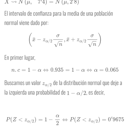
El intervalo de confianza para la media de una población
normal viene dado por:
(
x
¯
−
z
α
/
2
σ
n
,
x
¯
+
z
α
/
2
σ
n
)
En primer lugar,
n
.
c
=
1
−
α
⇔
0.935
=
1
−
α
⇔
α
=
0.065
z
α
/
2
Buscamos un valor
de la distribución normal que deje a
1
−
α
/
2
la izquierda una probabilidad de
, es decir,
P
(
Z
<
z
α
/
2
)
=
1
−
α
2
⇔
P
(
Z
<
z
α
/
2
)
=
0
′
9675