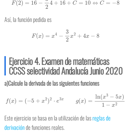
Así, la función pedida es
F
(
x
)
=
x
4
−
3
2
x
2
+
4
x
−
8
Ejercicio 4. Examen de matemáticas
CCSS selectividad Andalucía Junio 2020
a)Calcule la derivada de las siguientes funciones
f
(
x
)
=
(
−
5
+
x
2
)
2
⋅
e
3
x
g
(
x
)
=
ln
(
x
3
−
5
x
)
1
−
x
2
Este ejercicio se basa en la utilización de las
reglas de
derivación
de funciones reales.