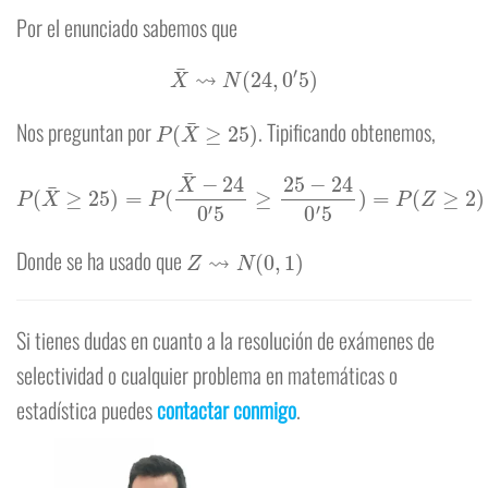
Por el enunciado sabemos que
X
¯
⇝
N
(
24
,
0
′
5
)
P
(
X
¯
≥
25
)
Nos preguntan por
. Tipificando obtenemos,
P
(
X
¯
≥
25
)
=
P
(
X
¯
−
24
0
′
5
≥
0.9772
25
−
=
24
0
′
0228
0
′
5
)
=
P
(
Z
≥
2
)
=
1
−
P
(
Z
≤
2
)
=
1
−
Z
⇝
N
(
0
,
1
)
Donde se ha usado que
Si tienes dudas en cuanto a la resolución de exámenes de
selectividad o cualquier problema en matemáticas o
estadística puedes
contactar con
migo
.