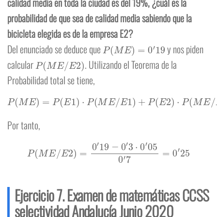
calidad media en toda la ciudad es del 19%, ¿cuál es la
probabilidad de que sea de calidad media sabiendo que la
bicicleta elegida es de la empresa E2?
P
(
M
E
)
=
0
′
19
Del enunciado se deduce que
y nos piden
P
(
M
E
/
E
2
)
calcular
. Utilizando el Teorema de la
Probabilidad total se tiene,
P
(
M
E
)
=
P
(
E
1
)
⋅
P
(
M
E
/
E
1
)
+
P
(
E
2
)
⋅
P
(
M
E
/
E
2
)
=
0
′
19
Por tanto,
P
(
M
E
/
E
2
)
=
0
′
19
−
0
′
3
⋅
0
′
05
0
′
7
=
0
′
25
Ejercicio 7. Examen de matemáticas CCSS
selectividad Andalucía Junio 2020