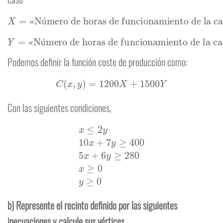
X
=
«Número de horas de funcionamiento de la cadena A»
«
ú
Y
=
«Número de horas de funcionamiento de la cadena B»
«
ú
Podemos definir la función coste de producción como:
C
(
x
,
y
)
=
1200
X
+
1500
Y
Con las siguientes condiciones,
x
≤
2
y
10
x
+
7
y
≥
400
5
x
+
6
y
≥
280
x
≥
0
y
≥
0
b) Represente el recinto definido por las siguientes
inecuaciones y calcule sus vértices.