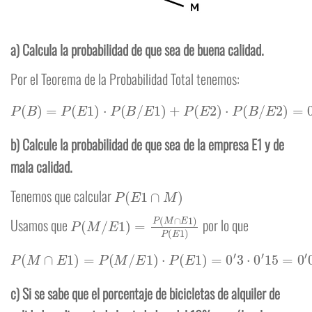
a) Calcula la probabilidad de que sea de buena calidad.
Por el Teorema de la Probabilidad Total tenemos:
P
(
B
)
=
P
(
E
1
)
⋅
P
(
B
/
E
1
)
+
P
(
E
2
)
⋅
P
(
B
/
E
2
)
=
0
′
3
⋅
0
′
8
+
0
′
7
⋅
0
′
6
=
0
′
66
b) Calcule la probabilidad de que sea de la empresa E1 y de
mala calidad.
P
(
E
1
∩
M
)
Tenemos que calcular
P
(
M
/
E
1
)
=
P
(
M
∩
E
1
)
P
(
E
1
)
Usamos que
por lo que
P
(
M
∩
E
1
)
=
P
(
M
/
E
1
)
⋅
P
(
E
1
)
=
0
′
3
⋅
0
′
15
=
0
′
045
c) Si se sabe que el porcentaje de bicicletas de alquiler de