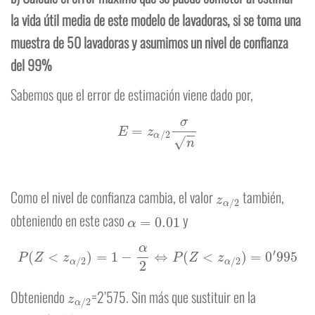
la vida útil media de este modelo de lavadoras, si se toma una
muestra de 50 lavadoras y asumimos un nivel de confianza
del 99%
Sabemos que el error de estimación viene dado por,
E
=
z
α
/
2
σ
n
z
α
/
2
Como el nivel de confianza cambia, el valor
también,
α
=
0.01
obteniendo en este caso
y
P
(
Z
<
z
α
/
2
)
=
1
−
α
2
⇔
P
(
Z
<
z
α
/
2
)
=
0
′
995
z
α
/
2
Obteniendo
=2’575. Sin más que sustituir en la