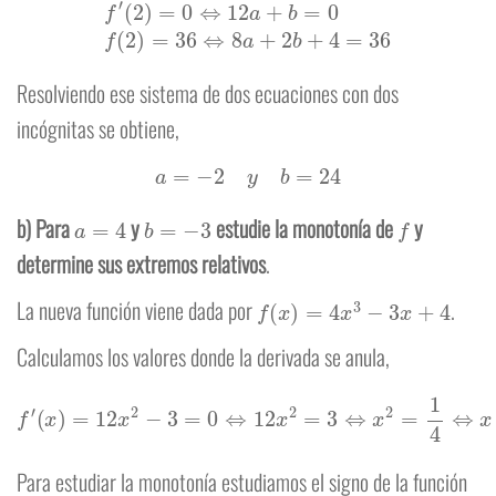
f
′
(
2
)
=
0
⇔
12
a
+
b
=
0
f
(
2
)
=
36
⇔
8
a
+
2
b
+
4
=
36
Resolviendo ese sistema de dos ecuaciones con dos
incógnitas se obtiene,
a
=
−
2
y
b
=
24
a
=
4
b
=
−
3
f
b) Para
y
estudie la monotonía de
y
determine sus extremos relativos
.
f
(
x
)
=
4
x
3
−
3
x
+
4
La nueva función viene dada por
.
Calculamos los valores donde la derivada se anula,
f
′
(
x
)
=
12
x
2
−
3
=
0
⇔
12
x
2
=
3
⇔
x
2
=
1
4
⇔
x
=
±
1
2
Para estudiar la monotonía estudiamos el signo de la función