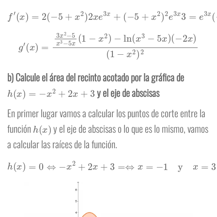
f
′
(
x
)
=
2
(
−
5
+
x
2
)
2
x
e
3
(
3
x
x
+
2
(
−
+
5
4
+
x
x
−
2
15
)
2
)
e
3
x
3
=
e
3
x
(
−
5
+
x
2
)
g
′
(
x
)
=
3
x
2
−
5
x
3
−
5
x
(
1
−
x
2
)
−
ln
(
x
3
−
5
x
)
(
−
2
x
)
(
1
−
x
2
)
2
b) Calcule el área del recinto acotado por la gráfica de
h
(
x
)
=
−
x
2
+
2
x
+
3
y el eje de abscisas
En primer lugar vamos a calcular los puntos de corte entre la
h
(
x
)
función
y el eje de abscisas o lo que es lo mismo, vamos
a calcular las raíces de la función.
h
(
x
)
=
0
⇔
−
x
2
+
2
x
+
3
=⇔
x
=
−
1
y
x
=
3