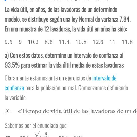
La vida útil, en años, de las lavadoras de un determindo
modelo, se distribuye según una ley Normal de varianza 7.84.
En una muestra de 12 lavadoras, la vida útil en años ha sido:
9.5
9
10.2
8.6
11.4
10.8
12.6
11
11.8
14.5
10.4
9.8
a) Con estos datos, determine un intervalo de confianza al
93.5% para estimar la vida últil media de estas lavadoras
Claramente estamos ante un ejercicios de
intervalo de
confianza
para la población normal. Comenzamos definiendo
la variable
X
=
«Tiempo de vida útil de las lavadoras de un determinado modelo»
«
ú
Sabemos por el enunciado que
◂⇝⋯▸
X
⇝
N
(
μ
,
◂√▸
7
′
84
)
=
◂f()▸
N
◂()▸
(
μ
,
2
′
8
)