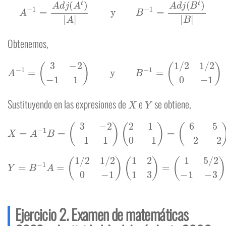
A
−
1
=
A
d
j
(
A
t
)
|
A
|
y
B
−
1
=
A
d
j
(
B
t
)
|
B
|
Obtenemos,
A
−
1
=
(
3
−
2
−
1
1
)
y
B
−
1
=
(
1
/
2
1
/
2
0
−
1
)
X
Y
Sustituyendo en las expresiones de
e
se obtiene,
X
=
A
−
1
B
=
(
3
−
2
−
1
1
)
(
2
1
0
−
1
)
=
(
6
5
−
2
−
2
)
Y
=
B
−
1
A
=
(
1
/
2
1
/
2
0
−
1
)
(
1
2
1
3
)
=
(
1
5
/
2
−
1
−
3
)
Ejercicio 2. Examen de matemáticas