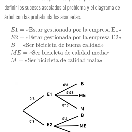
definir los sucesos asociados al problema y el diagrama de
árbol con las probabilidades asociadas.
«Estar gestionada por la empresa E2»
«Ser bicicleta de buena calidad»
E
1
=
«Estar gestionada por la empresa E1»
M
E
=
«Ser bicicleta de calidad media»
«Ser bicicleta de calidad mala»
B
=
E
2
=
M
=
«
»
«
»
«
»
«
»
«
»