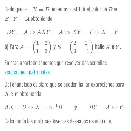
A
⋅
X
=
B
B
Dado que
podemos sustituir el valor de
en
B
⋅
Y
=
A
obteniendo
B
Y
=
A
⇔
A
X
Y
=
A
⇔
X
Y
=
I
⇔
X
=
Y
−
1
A
=
(
1
2
1
3
)
B
=
(
2
1
0
−
1
)
X
Y
b) Para
y
halle
e
.
En este apartado tenemos que resolver dos sencillas
ecuaciones matriciales
Del enunciado es claro que se pueden hallar expresiones para
X
Y
e
obteniendo,
A
X
=
B
⇔
X
=
A
−
1
B
y
B
Y
=
A
⇔
Y
=
B
−
1
A
Calculando las matrices inversas deseadas usando que,