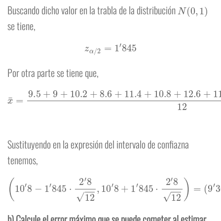
N
(
0
,
1
)
Buscando dicho valor en la trabla de la distribución
se tiene,
z
α
/
2
=
1
′
845
Por otra parte se tiene que,
x
¯
=
9.5
+
9
+
10.2
+
8.6
+
11.4
+
10.8
12
=
10
+
12.6
′
8
+
11
+
11.8
+
14.5
+
10.4
+
9.8
Sustituyendo en la expresión del intervalo de confiazna
tenemos,
(
10
′
8
−
1
′
845
⋅
2
′
8
12
,
10
′
8
+
1
′
845
⋅
2
′
8
12
)
=
(
9
′
3087
,
12
′
2912
)
b) Calcule el error máximo que se puede cometer al estimar