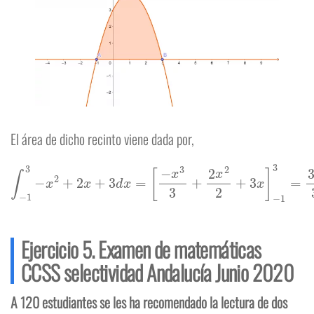
El área de dicho recinto viene dada por,
∫
−
1
3
−
x
2
+
2
x
+
3
d
x
=
[
−
x
3
3
+
2
x
2
2
+
3
x
]
−
1
3
=
32
3
u
2
Ejercicio 5. Examen de matemáticas
CCSS selectividad Andalucía Junio 2020
A 120 estudiantes se les ha recomendado la lectura de dos