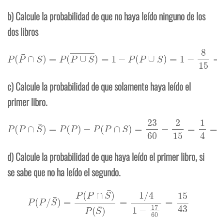
b) Calcule la probabilidad de que no haya leído ninguno de los
dos libros
P
(
P
¯
∩
S
¯
)
=
P
(
P
∪
S
―
)
=
1
−
P
(
P
∪
S
)
=
1
−
8
15
=
7
15
c) Calcule la probabilidad de que solamente haya leído el
primer libro.
P
(
P
∩
S
¯
)
=
P
(
P
)
−
P
(
P
∩
S
)
=
23
60
−
2
15
=
1
4
=
0
′
25
d) Calcule la probabilidad de que haya leído el primer libro, si
se sabe que no ha leído el segundo.
P
(
P
/
S
¯
)
=
P
(
P
∩
S
¯
)
P
(
S
¯
)
=
1
/
4
1
−
17
60
=
15
43