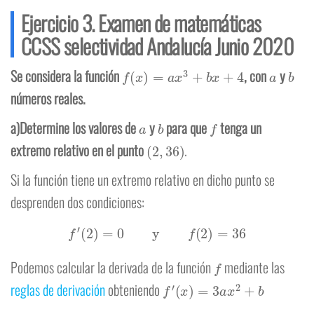
Ejercicio 3. Examen de matemáticas
CCSS selectividad Andalucía Junio 2020
f
(
x
)
=
a
x
3
+
b
x
+
4
a
b
Se considera la función
, con
y
números reales.
a
b
f
a)Determine los valores de
y
para que
tenga un
(
2
,
36
)
extremo relativo en el punto
.
Si la función tiene un extremo relativo en dicho punto se
desprenden dos condiciones:
f
′
(
2
)
=
0
y
f
(
2
)
=
36
f
Podemos calcular la derivada de la función
mediante las
f
′
(
x
)
=
3
a
x
2
+
b
reglas de derivación
obteniendo