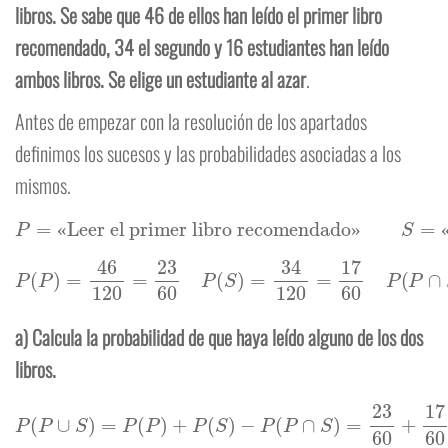
libros. Se sabe que 46 de ellos han leído el primer libro
recomendado, 34 el segundo y 16 estudiantes han leído
ambos libros. Se elige un estudiante al azar
.
Antes de empezar con la resolución de los apartados
definimos los sucesos y las probabilidades asociadas a los
mismos.
P
=
«Leer el primer libro recomendado»
«Leer el segundo libro recomendado»
S
=
«
»
P
(
P
)
=
46
120
=
23
60
P
(
S
)
=
34
120
=
17
60
P
(
P
∩
S
)
=
16
120
=
2
15
a) Calcula la probabilidad de que haya leído alguno de los dos
libros.
P
(
P
∪
S
)
=
P
(
P
)
+
P
(
S
)
−
P
(
P
∩
S
)
=
23
60
+
17
60
−
2
15
=
8
15