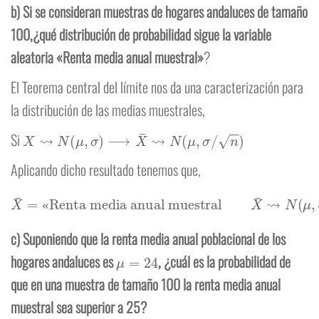
b)
Si se consideran muestras de hogares andaluces de tamaño
100,¿qué distribución de probabilidad sigue la variable
aleatoria «Renta media anual muestral»
?
El Teorema central del límite nos da una caracterización para
la distribución de las medias muestrales,
X
⇝
N
(
μ
,
σ
)
⟶
X
¯
⇝
N
(
μ
,
σ
/
n
)
Si
Aplicando dicho resultado tenemos que,
X
¯
=
«Renta media anual muestral
X
¯
⇝
N
(
μ
,
5
/
100
)
=
N
(
μ
,
0
′
5
)
«
c) Suponiendo que la renta media anual poblacional de los
μ
=
24
hogares andaluces es
, ¿cuál es la probabilidad de
que en una muestra de tamaño 100 la renta media anual
muestral sea superior a 25?