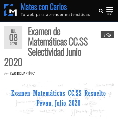
Mates con Carlos
MENÚ
Tu web para aprender matemáticas
Examen de
JUL
08
7
Matemáticas CC.SS
2020
Selectividad Junio
2020
Por
CARLOS MARTÍNEZ