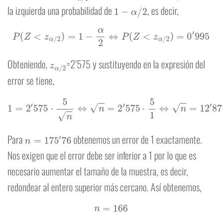
1
−
α
/
2
la izquierda una probabilidad de
, es decir,
P
(
Z
<
z
α
/
2
)
=
1
−
α
2
⇔
P
(
Z
<
z
α
/
2
)
=
0
′
995
z
α
/
2
Obteniendo,
=2’575 y sustituyendo en la expresión del
error se tiene,
1
=
2
′
575
⋅
5
n
⇔
n
=
2
′
575
⋅
5
1
⇔
n
=
12
′
875
⇔
n
=
165
′
76
n
=
175
′
76
Para
obtenemos un error de 1 exactamente.
Nos exigen que el error debe ser inferior a 1 por lo que es
necesario aumentar el tamaño de la muestra, es decir,
redondear al entero superior más cercano. Así obtenemos,
n
=
166