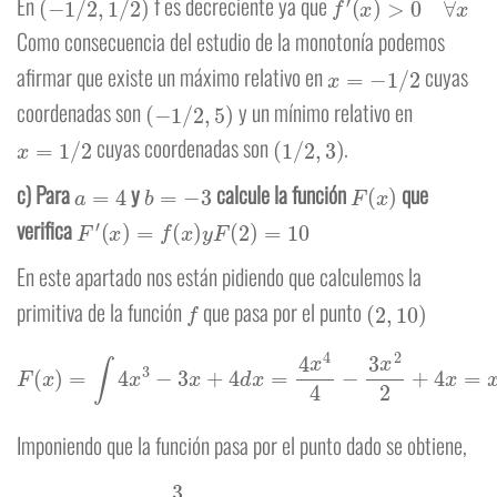
En
f es decreciente ya que
Como consecuencia del estudio de la monotonía podemos
x
=
−
1
/
2
afirmar que existe un máximo relativo en
cuyas
(
−
1
/
2
,
5
)
coordenadas son
y un mínimo relativo en
x
=
1
/
2
(
1
/
2
,
3
)
cuyas coordenadas son
.
a
=
4
b
=
−
3
F
(
x
)
c) Para
y
calcule la función
que
F
′
(
x
)
=
f
(
x
)
y
F
(
2
)
=
10
verifica
En este apartado nos están pidiendo que calculemos la
f
(
2
,
10
)
primitiva de la función
que pasa por el punto
F
(
x
)
=
∫
4
x
3
−
3
x
+
4
d
x
=
4
x
4
4
−
3
x
2
2
+
4
x
=
x
4
−
3
2
x
2
+
4
x
+
C
Imponiendo que la función pasa por el punto dado se obtiene,
F
(
2
)
=
16
−
3
2
4
+
16
+
C
=
10
⇔
C
=
−
8