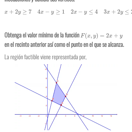
x
+
2
y
≥
7
4
x
−
y
≥
1
2
x
−
y
≤
4
3
x
+
2
y
≤
20
x
≥
0
y
≥
0
F
(
x
,
y
)
=
2
x
+
y
Obtenga el valor mínimo de la función
en el recinto anterior así como el punto en el que se alcanza.
La región factible viene representada por,