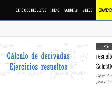
EJERCICIOS RESUELTOS
INICIO
SOBRE MI
VÍDEOS
EXÁMENES
0
resuelt
Selecti
Calculo de d
paso. Entra 