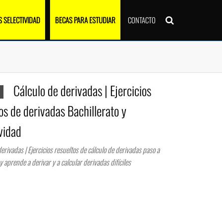
 SELECTIVIDAD
BECAS PARA ESTUDIAR
CONTACTO
Cálculo de derivadas | Ejercicios
os de derivadas Bachillerato y
vidad
erivadas | Ejercicios resueltos de cálculo de derivadas paso a
y aprende a derivar y a calcular derivadas difíciles