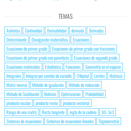
TEMAS
Asíntotas
Continuidad
Derivabilidad
derivada
Derivadas
Determinante
Divulgación matemática
Ecuaciones
Ecuaciones de primer grado
Ecuaciones de primer grado con fracciones
Ecuaciones de primer grado con parentesis
Ecuaciones de segundo grado
Ecuaciones matriciales
Estadística
Funciones
Geometría en el espacio
Integrales
Integral por cambio de variable
L'Hôpital
Limites
Matrices
Matriz inversa
Método de igualación
Método de reducción
Método de Sustitución
Noticias
Optimizacion
Probabilidad
producto escalar
producto mixto
producto vectorial
Rango de una matriz
Recta tangente
regla de la cadena
SEL 3x3
Sistemas de ecuaciones
Sistemas de ecuaciones lineales
Trigonometría