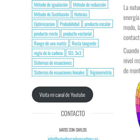
Método de igualación
Método de reducción
La natu
Método de Sustitución
Noticias
energía
Optimizacion
Probabilidad
producto escalar
modo, l
producto mixto
producto vectorial
contacto
Rango de una matriz
Recta tangente
Cuando 
regla de la cadena
SEL 3x3
nivel m
Sistemas de ecuaciones
de mont
Sistemas de ecuaciones lineales
Trigonometría
Visita mi canal de Youtube
CONTACTO
MATES CON CARLOS
info@estudioscarlosmartinez.es