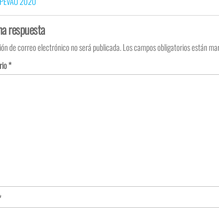
 PEvAU 2020
na respuesta
ión de correo electrónico no será publicada.
Los campos obligatorios están m
rio
*
*