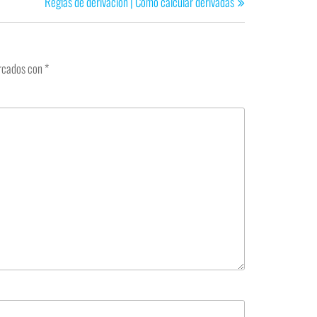
Reglas de derivación | Cómo calcular derivadas
arcados con
*