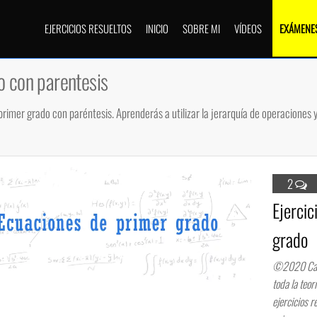
EJERCICIOS RESUELTOS
INICIO
SOBRE MI
VÍDEOS
EXÁMENES
o con parentesis
rimer grado con paréntesis. Aprenderás a utilizar la jerarquía de operaciones y
2
Ejercic
grado
©2020 Carlo
toda la teo
ejercicios r