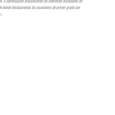
o. A continuación estudiaremos las diferentes ecuaciones de
o donde destacaremos las ecuaciones de primer grado con
y…