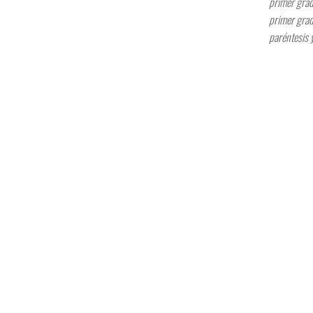
primer grad
primer grad
paréntesis 