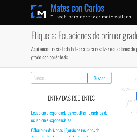
Mates con Carlos
Tu web para aprender matemáticas
Etiqueta:
Ecuaciones de primer grad
Aquí encontrarás toda la teoría para resolver ecuaciones de p
grado con paréntesis
ENTRADAS RECIENTES
Ecuaciones exponenciales resueltas | Ejercicios de
ecuaciones exponenciales
Cálculo de derivadas | Ejercicios resueltos de