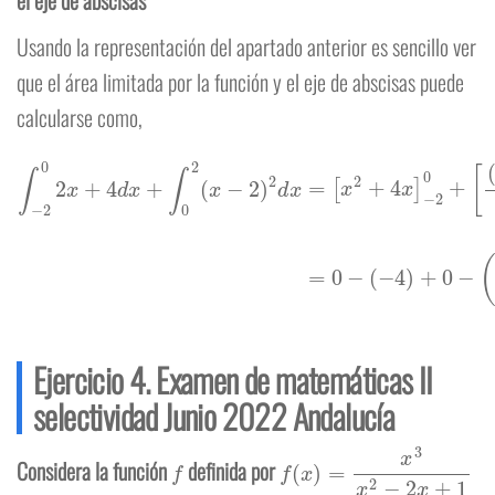
el eje de abscisas
Usando la representación del apartado anterior es sencillo ver
que el área limitada por la función y el eje de abscisas puede
calcularse como,
∫
−
2
0
2
x
+
4
d
x
+
∫
0
2
(
(
x
−
−
4
2
)
)
+
2
0
d
−
x
(
=
−
[
8
x
3
2
)
+
=
4
20
x
]
3
−
2
u
2
0
+
[
(
x
−
2
)
3
3
]
0
2
=
0
−
Ejercicio 4. Examen de matemáticas II
selectividad Junio 2022 Andalucía
f
f
(
x
)
=
x
3
x
2
−
2
x
+
1
Considera la función
definida por