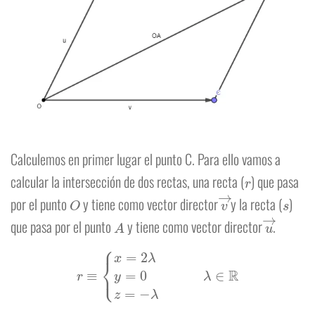
Calculemos en primer lugar el punto C. Para ello vamos a
r
calcular la intersección de dos rectas, una recta (
) que pasa
O
v
→
s
por el punto
y tiene como vector director
y la recta (
)
A
u
→
que pasa por el punto
y tiene como vector director
.
r
≡
{
x
=
2
λ
y
=
0
λ
∈
R
z
=
−
λ