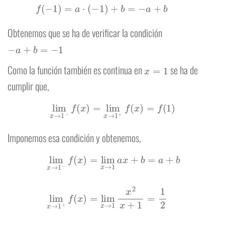
Obtenemos que se ha de verificar la condición
−
a
+
b
=
−
1
x
=
1
Como la función también es continua en
se ha de
cumplir que,
lim
x
→
1
−
f
(
x
)
=
lim
x
→
1
+
f
(
x
)
=
f
(
1
)
Imponemos esa condición y obtenemos,
lim
x
→
1
−
f
(
x
)
=
lim
x
→
1
1
a
2
x
f
(
+
1
b
)
=
=
a
a
+
⋅
(
b
1
lim
)
+
b
x
=
→
a
+
1
b
+
f
(
x
)
=
lim
x
→
1
x
2
x
+
1
=