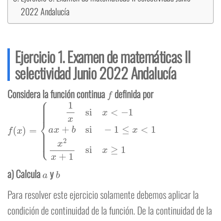
2022 Andalucía
Ejercicio 1. Examen de matemáticas II
selectividad Junio 2022 Andalucía
f
Considera la función continua
definida por
f
(
x
)
=
{
1
x
si
x
<
−
1
a
x
+
b
si
−
1
≤
x
<
1
x
2
x
+
1
si
x
≥
1
a
b
a) Calcula
y
Para resolver este ejercicio solamente debemos aplicar la
condición de continuidad de la función. De la continuidad de la