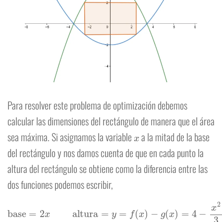
Para resolver este problema de optimización debemos
calcular las dimensiones del rectángulo de manera que el área
x
sea máxima. Si asignamos la variable
a la mitad de la base
del rectángulo y nos damos cuenta de que en cada punto la
altura del rectángulo se obtiene como la diferencia entre las
dos funciones podemos escribir,
base
=
2
x
altura
=
y
=
f
(
x
)
−
g
(
x
)
=
4
−
x
2
3
−
x
2
6
+
2
=
6
−
1
2
x
2