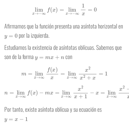
lim
x
→
−
∞
f
(
x
)
=
lim
x
→
−
∞
1
x
=
0
Afirmamos que la función presenta una asíntota horizontal en
y
=
0
por la izquierda.
Estudiamos la existencia de asíntotas oblícuas. Sabemos que
y
=
m
x
+
n
son de la forma
con
m
=
lim
x
→
∞
f
(
x
)
x
=
lim
x
→
∞
x
2
x
2
+
x
=
1
−
m
x
=
lim
x
→
∞
x
2
n
x
=
+
lim
1
−
x
x
=
→
lim
∞
x
f
→
(
x
)
∞
x
2
−
x
2
−
x
x
+
1
=
−
1
Por tanto, existe asíntota oblícua y su ecuación es
y
=
x
−
1