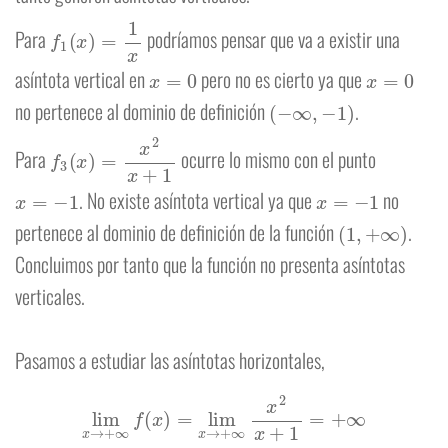
f
1
(
x
)
=
1
x
Para
podríamos pensar que va a existir una
x
=
0
x
=
0
asíntota vertical en
pero no es cierto ya que
(
−
∞
,
−
1
)
no pertenece al dominio de definición
.
f
3
(
x
)
=
x
2
x
+
1
Para
ocurre lo mismo con el punto
x
=
−
1
x
=
−
1
. No existe asíntota vertical ya que
no
(
1
,
+
∞
)
pertenece al dominio de definición de la función
.
Concluimos por tanto que la función no presenta asíntotas
verticales.
Pasamos a estudiar las asíntotas horizontales,
lim
x
→
+
∞
f
(
x
)
=
lim
x
→
+
∞
x
2
x
+
1
=
+
∞