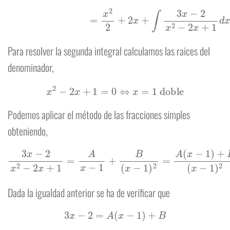
Para resolver la segunda integral calculamos las raices del
denominador,
x
2
−
2
x
+
1
=
0
⇔
x
=
1
doble
Podemos aplicar el método de las fracciones simples
obteniendo,
3
x
−
2
x
2
−
2
x
+
1
=
A
x
−
1
+
B
(
x
−
1
)
2
=
A
(
x
−
1
)
+
B
(
x
−
1
)
2
Dada la igualdad anterior se ha de verificar que
3
x
−
2
=
A
(
x
−
1
)
+
B