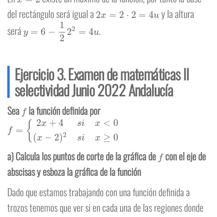
2
x
=
2
⋅
2
=
4
u
del rectángulo será igual a
y la altura
y
=
6
−
1
2
2
2
=
4
u
será
.
Ejercicio 3. Examen de matemáticas II
selectividad Junio 2022 Andalucía
f
Sea
la función definida por
f
=
{
2
x
+
4
s
i
x
<
0
(
x
−
2
)
2
s
i
x
≥
0
f
a) Calcula los puntos de corte de la gráfica de
con el eje de
abscisas y esboza la gráfica de la función
Dado que estamos trabajando con una función definida a
trozos tenemos que ver si en cada una de las regiones donde