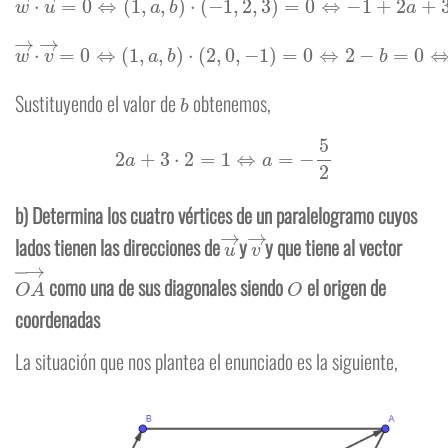
w
→
⋅
v
→
=
0
⇔
(
1
,
a
,
b
)
⋅
(
2
,
0
,
−
1
)
=
0
⇔
2
−
b
=
0
⇔
b
=
2
b
Sustituyendo el valor de
obtenemos,
2
a
+
3
⋅
2
=
1
⇔
a
=
−
5
2
b) Determina los cuatro vértices de un paralelogramo cuyos
u
→
v
→
lados tienen las direcciones de
y
y que tiene al vector
O
A
→
O
como una de sus diagonales siendo
el origen de
coordenadas
La situación que nos plantea el enunciado es la siguiente,