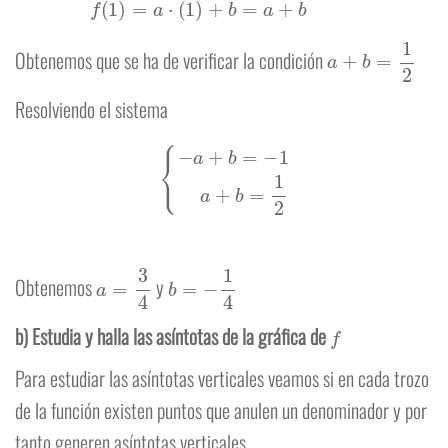
a
+
b
=
1
2
Obtenemos que se ha de verificar la condición
Resolviendo el sistema
{
−
a
+
b
=
−
1
a
+
b
=
1
2
a
=
3
4
b
=
−
1
4
Obtenemos
y
f
b) Estudia y halla las asíntotas de la gráfica de
Para estudiar las asíntotas verticales veamos si en cada trozo
de la función existen puntos que anulen un denominador y por
tanto generen asíntotas verticales.