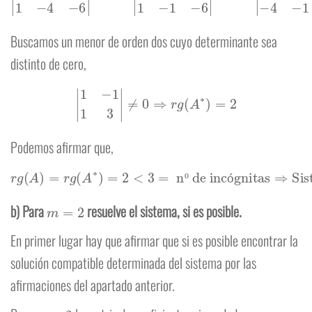
Buscamos un menor de orden dos cuyo determinante sea
distinto de cero,
|
1
−
1
1
3
|
≠
0
⇒
r
g
(
A
∗
)
=
2
Podemos afirmar que,
r
g
(
A
)
=
r
g
(
A
∗
)
=
2
<
3
=
nº de incógnitas
Sistema compatible indeterminado
⇒
º
ó
m
=
2
b) Para
resuelve el sistema, si es posible.
En primer lugar hay que afirmar que si es posible encontrar la
solución compatible determinada del sistema por las
afirmaciones del apartado anterior.
m
=
2