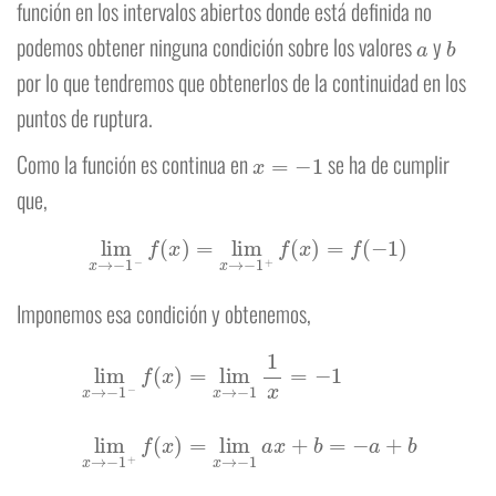
función en los intervalos abiertos donde está definida no
a
b
podemos obtener ninguna condición sobre los valores
y
por lo que tendremos que obtenerlos de la continuidad en los
puntos de ruptura.
x
=
−
1
Como la función es continua en
se ha de cumplir
que,
lim
x
→
−
1
−
f
(
x
)
=
lim
x
→
−
1
+
f
(
x
)
=
f
(
−
1
)
Imponemos esa condición y obtenemos,
lim
x
→
−
1
−
f
(
x
)
=
lim
x
a
→
+
b
−
f
1
(
−
1
1
x
)
=
=
−
a
1
⋅
lim
(
−
1
x
)
+
→
b
=
−
−
1
a
+
+
f
b
(
x
)
=
lim
x
→
−
1
a
x
+
b
=
−