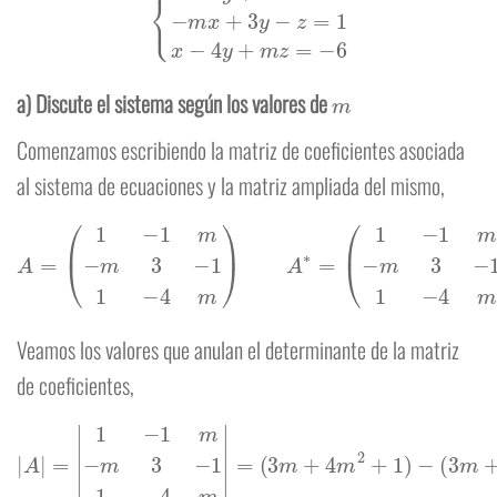
m
a) Discute el sistema según los valores de
Comenzamos escribiendo la matriz de coeficientes asociada
al sistema de ecuaciones y la matriz ampliada del mismo,
A
=
(
1
−
1
m
−
m
3
−
1
1
−
4
m
)
A
∗
=
(
1
−
1
m
−
3
−
m
3
−
1
1
1
−
4
m
−
6
)
Veamos los valores que anulan el determinante de la matriz
de coeficientes,
(
3
m
+
4
m
2
+
|
A
1
|
)
=
−
|
(
1
3
−
m
1
m
+
m
−
m
2
3
+
−
4
1
m
1
−
)
4
=
0
m
⇔
|
=
3
m
2
−
3
=
0