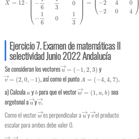
Ejercicio 7. Examen de matemáticas II
selectividad Junio 2022 Andalucía
u
→
=
(
−
1
,
2
,
3
)
Se consideran los vectores
y
v
→
=
(
2
,
0
,
−
1
)
A
=
(
−
4
,
4
,
7
)
, así como el punto
.
a
b
w
→
=
(
1
,
a
,
b
)
a) Calcula
y
para que el vector
sea
u
→
v
→
orgotonal a
y
.
w
→
u
→
v
→
Como el vector
es perpendicular a
y
el producto
escalar para ambos debe valer 0.
w
→
⋅
u
→
=
0
⇔
(
1
,
a
,
b
)
⋅
(
−
1
,
2
,
3
)
=
0
⇔
−
1
+
2
a
+
3
b
=
0
⇔
2
a
+
3
b
=
1