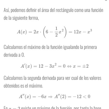
Así, podemos definir el área del rectángulo como una función
de la siguiente forma,
A
(
x
)
=
2
x
⋅
(
6
−
1
2
x
2
)
=
12
x
−
x
3
Calculamos el máximo de la función igualando la primera
derivada a 0.
A
′
(
x
)
=
12
−
3
x
2
=
0
⇔
x
=
±
2
Calculamos la segunda derivada para ver cual de los valores
obtenidos es el máximo.
A
″
(
x
)
=
−
6
x
⇒
A
″
(
2
)
=
−
12
<
0
x
=
2
En
existe un máximo de la función, por tanto la base