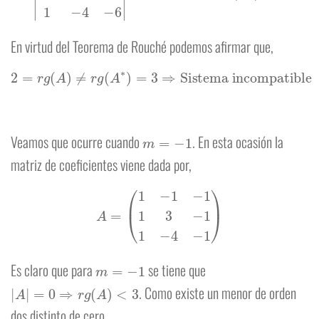
En virtud del Teorema de Rouché podemos afirmar que,
2
=
r
g
(
A
)
≠
r
g
(
A
∗
)
=
3
⇒
Sistema incompatible
m
=
−
1
Veamos que ocurre cuando
. En esta ocasión la
matriz de coeficientes viene dada por,
A
=
(
1
−
1
−
1
1
3
−
1
1
−
4
−
1
)
m
=
−
1
Es claro que para
se tiene que
|
A
|
=
0
⇒
r
g
(
A
)
<
3
. Como existe un menor de orden
dos distinto de cero,