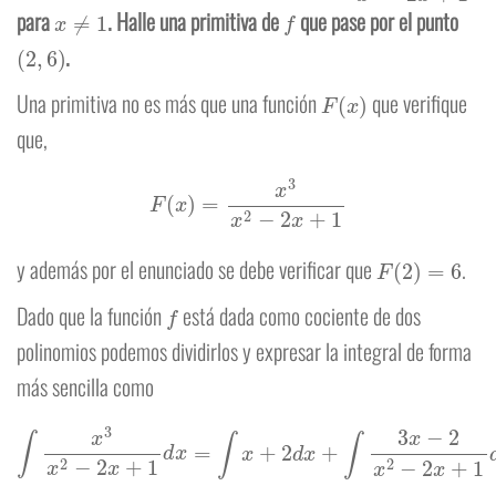
x
≠
1
f
para
. Halle una primitiva de
que pase por el punto
(
2
,
6
)
.
F
(
x
)
Una primitiva no es más que una función
que verifique
que,
F
(
x
)
=
x
3
x
2
−
2
x
+
1
F
(
2
)
=
6
y además por el enunciado se debe verificar que
.
f
Dado que la función
está dada como cociente de dos
polinomios podemos dividirlos y expresar la integral de forma
más sencilla como
∫
x
3
x
2
−
2
x
+
1
d
x
=
∫
x
+
2
d
x
+
∫
3
x
2
−
2
x
+
x
1
2
d
−
x
2
x
+
1
d
x
=
x
2
2
+
2
x
+
∫
3
x
−
2
x
2
−