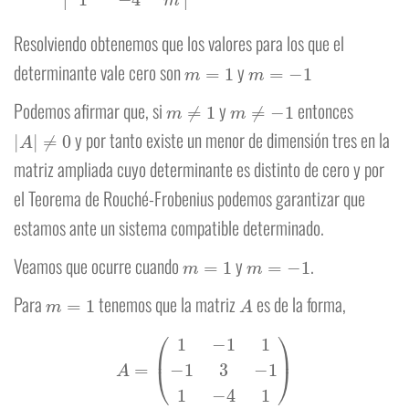
Resolviendo obtenemos que los valores para los que el
m
=
1
m
=
−
1
determinante vale cero son
y
m
≠
1
m
≠
−
1
Podemos afirmar que, si
y
entonces
|
A
|
≠
0
y por tanto existe un menor de dimensión tres en la
matriz ampliada cuyo determinante es distinto de cero y por
el Teorema de Rouché-Frobenius podemos garantizar que
estamos ante un sistema compatible determinado.
m
=
1
m
=
−
1
Veamos que ocurre cuando
y
.
m
=
1
A
Para
tenemos que la matriz
es de la forma,
A
=
(
1
−
1
1
−
1
3
−
1
1
−
4
1
)