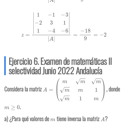
Ejercicio 6. Examen de matemáticas II
selectividad Junio 2022 Andalucía
A
=
(
m
m
m
m
m
1
m
1
m
)
Considera la matriz
, donde
m
≥
0
.
m
A
a) ¿Para qué valores de
tiene inversa la matriz
?
A