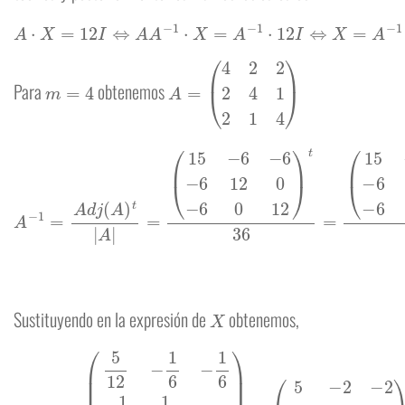
A
⋅
X
=
12
I
⇔
A
A
−
1
⋅
X
=
A
−
1
⋅
12
I
⇔
X
=
A
−
1
⋅
12
I
⇔
X
=
12
⋅
A
−
1
m
=
4
A
=
(
4
2
2
2
4
1
2
1
4
)
Para
obtenemos
(
15
−
6
A
−
6
−
1
−
=
6
A
12
d
j
0
(
A
−
6
)
t
0
|
A
12
|
=
)
(
36
15
−
=
6
(
5
−
6
12
−
6
−
1
12
6
−
0
1
−
6
6
−
0
1
6
12
1
3
)
t
0
36
−
1
=
6
0
1
3
)
X
Sustituyendo en la expresión de
obtenemos,
X
=
12
⋅
(
5
12
−
1
6
−
1
6
−
1
6
1
3
0
−
1
6
0
1
3
)
=
(
5
−
2
−
2
−
2
4
0
−
2
0
4
)