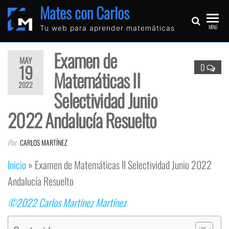
Mates con Carlos
MENÚ
Tu web para aprender matemáticas
Examen de
MAY
19
0
Matemáticas II
2022
Selectividad Junio
2022 Andalucía Resuelto
Por
CARLOS MARTÍNEZ
Inicio
»
Examen de Matemáticas II Selectividad Junio 2022
Andalucía Resuelto
©2022 Carlos Martínez Martínez