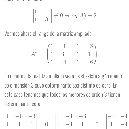
|
1
−
1
1
3
|
≠
0
⇒
r
g
(
A
)
=
2
Veamos ahora el rango de la matriz ampliada,
A
∗
=
(
1
−
1
−
1
−
3
1
3
−
1
1
1
−
4
−
1
−
6
)
En cuanto a la matriz ampliada veamos si existe algún menor
de dimensión 3 cuyo determinante sea distinto de cero. En
este caso tenemos que todos los menores de orden 3 tienen
determinante cero,
|
1
−
1
−
3
1
3
1
1
−
4
−
6
|
=
0
|
1
−
1
−
3
1
−
1
1
1
−
1
−
6
|
=
0
|
−
1
−
1
−
3
3
−
1
1
−
4
−
1
−
6
|
=
0