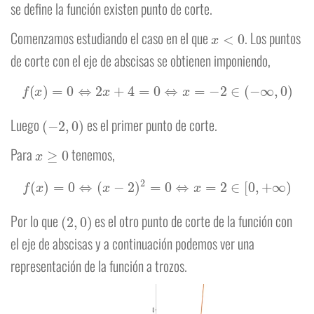
se define la función existen punto de corte.
x
<
0
Comenzamos estudiando el caso en el que
. Los puntos
de corte con el eje de abscisas se obtienen imponiendo,
f
(
x
)
=
0
⇔
2
x
+
4
=
0
⇔
x
=
−
2
∈
(
−
∞
,
0
)
(
−
2
,
0
)
Luego
es el primer punto de corte.
x
≥
0
Para
tenemos,
f
(
x
)
=
0
⇔
(
x
−
2
)
2
=
0
⇔
x
=
2
∈
[
0
,
+
∞
)
(
2
,
0
)
Por lo que
es el otro punto de corte de la función con
el eje de abscisas y a continuación podemos ver una
representación de la función a trozos.