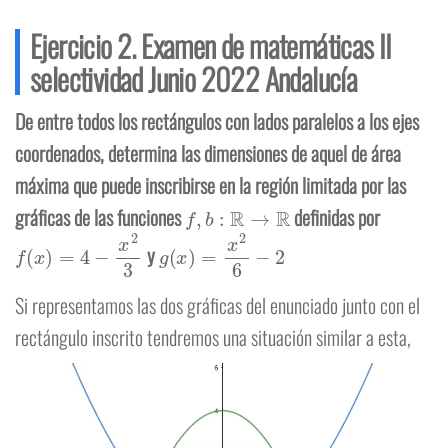
Ejercicio 2. Examen de matemáticas II
selectividad Junio 2022 Andalucía
De entre todos los rectángulos con lados paralelos a los ejes
coordenados, determina las dimensiones de aquel de área
máxima que puede inscribirse en la región limitada por las
f
,
b
:
R
→
R
gráficas de las funciones
definidas por
f
(
x
)
=
4
−
x
2
3
g
(
x
)
=
x
2
6
−
2
y
Si representamos las dos gráficas del enunciado junto con el
rectángulo inscrito tendremos una situación similar a esta,