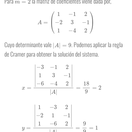
Para
la matriz de coeficientes viene dada por,
A
=
(
1
−
1
2
−
2
3
−
1
1
−
4
2
)
|
A
|
=
9
Cuyo determinante vale
. Podemos aplicar la regla
de Cramer para obtener la solución del sistema.
−
3
−
1
2
1
3
−
1
−
6
−
4
2
1
|
|
−
A
3
|
−
=
2
18
3
9
1
1
=
−
2
4
y
−
x
=
6
=
|
1
|
|
|
−
A
3
|
=
2
−
−
18
2
1
9
−
1
=
1
−
−
2
6
2
|
|
A
|
=
9
9
=
1
z
=
|
1
−