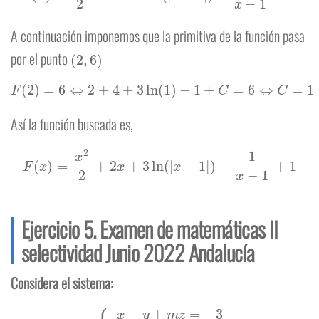
A continuación imponemos que la primitiva de la función pasa
(
2
,
6
)
por el punto
F
(
2
)
=
6
⇔
2
+
4
+
3
ln
(
1
)
−
1
+
C
=
6
⇔
C
=
1
Así la función buscada es,
F
(
x
)
=
x
2
2
+
2
x
+
3
ln
(
|
x
−
1
|
)
−
1
x
−
1
+
1
Ejercicio 5. Examen de matemáticas II
selectividad Junio 2022 Andalucía
Considera el sistema:
{
x
−
y
+
m
z
=
−
3
−
m
x
+
3
y
−
z
=
1
x
−
4
y
+
m
z
=
−
6