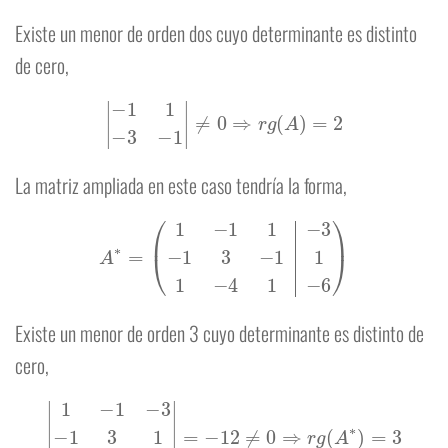
Existe un menor de orden dos cuyo determinante es distinto
de cero,
|
−
1
1
−
3
−
1
|
≠
0
⇒
r
g
(
A
)
=
2
La matriz ampliada en este caso tendría la forma,
A
∗
=
(
1
−
1
1
−
3
−
1
3
−
1
1
1
−
4
1
−
6
)
Existe un menor de orden 3 cuyo determinante es distinto de
cero,
|
1
−
1
−
3
−
1
3
1
1
−
4
−
6
|
=
−
12
≠
0
⇒
r
g
(
A
∗
)
=
3