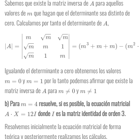
Sabemos que existe la matriz inversa de
para aquellos
m
valores de
que hagan que el determinante sea distinto de
A
cero. Calculamos por tanto el determinante de
,
(
m
2
|
A
+
m
|
=
|
2
m
+
m
m
m
)
=
m
m
m
3
−
1
2
m
m
1
m
2
+
|
=
m
(
m
=
m
3
(
+
m
m
2
+
−
m
2
)
m
−
+
1
)
Igualando el determinante a cero obtenemos los valores
m
=
0
m
=
1
y
por lo tanto podemos afirmar que existe la
A
m
≠
0
m
≠
1
matriz inversa de
para
y
m
=
4
b) Para
resuelve, si es posible, la ecuación matricial
A
⋅
X
=
12
I
I
donde
es la matriz identidad de orden 3.
Resolvemos inicialmente la ecuación matricial de forma
teórica y posteriormente realizamos los cálculos.