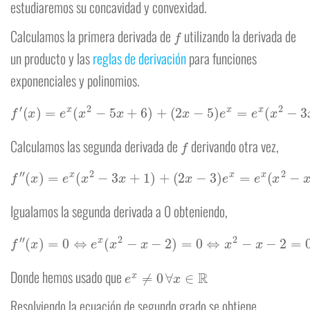
estudiaremos su concavidad y convexidad.
f
Calculamos la primera derivada de
utilizando la derivada de
un producto y las
reglas de derivación
para funciones
exponenciales y polinomios.
f
′
(
x
)
=
e
x
(
x
2
−
5
x
+
6
)
+
(
2
x
−
5
)
e
x
=
e
x
(
x
2
−
3
x
+
1
)
f
Calculamos las segunda derivada de
derivando otra vez,
f
″
(
x
)
=
e
x
(
x
2
−
3
x
+
1
)
+
(
2
x
−
3
)
e
x
=
e
x
(
x
2
−
x
−
2
)
Igualamos la segunda derivada a 0 obteniendo,
f
″
(
x
)
=
0
⇔
e
x
(
x
2
−
x
−
2
)
=
0
⇔
x
2
−
x
−
2
=
0
e
x
≠
0
∀
x
∈
R
Donde hemos usado que
Resolviendo la ecuación de segundo grado se obtiene,