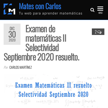
Mates con Carlos
MENÚ
Tu web para aprender matemáticas
Examen de
DIC
30
2
matemáticas II
2020
Selectividad
Septiembre 2020 resuelto.
Por
CARLOS MARTÍNEZ