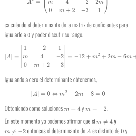
calculando el determinante de la matriz de coeficientes para
0
igualarlo a
y poder discutir su rango.
|
A
|
=
|
1
−
2
1
m
4
−
2
0
m
+
2
−
3
|
=
−
12
+
m
2
+
2
m
−
6
m
+
2
m
+
4
=
m
2
−
2
m
−
8
Igualando a cero el determinante obtenemos,
|
A
|
=
0
⇔
m
2
−
2
m
−
8
=
0
m
=
4
m
=
−
2
Obteniendo como soluciones
y
.
m
≠
4
En este momento ya podemos afirmar que
si
y
m
≠
−
2
A
0
entonces el determinante de
es distinto de
y