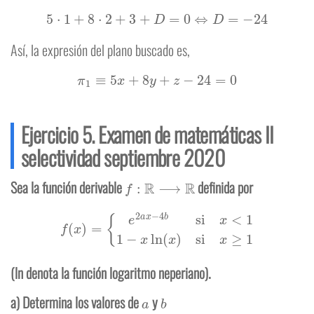
5
⋅
1
+
8
⋅
2
+
3
+
D
=
0
⇔
D
=
−
24
Así, la expresión del plano buscado es,
π
1
≡
5
x
+
8
y
+
z
−
24
=
0
Ejercicio 5. Examen de matemáticas II
selectividad septiembre 2020
f
:
R
⟶
R
Sea la función derivable
definida por
f
(
x
)
=
{
e
2
a
x
−
4
b
si
x
<
1
1
−
x
ln
(
x
)
si
x
≥
1
(ln denota la función logaritmo neperiano).
a
b
a) Determina los valores de
y