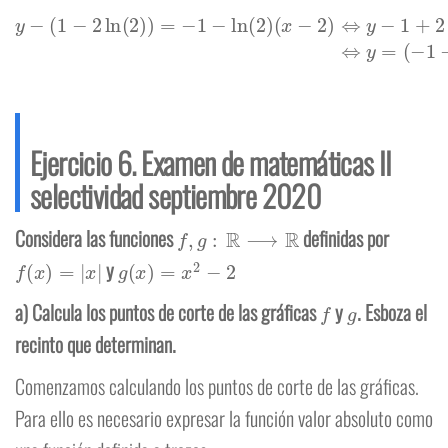
(
x
−
2
)
⇔
y
−
1
+
2
ln
(
2
)
y
=
−
−
(
x
1
+
−
2
2
−
ln
ln
(
2
(
2
)
)
)
=
x
−
+
1
2
−
ln
ln
(
(
2
2
)
)
⇔
y
=
(
−
1
−
ln
(
2
)
)
x
+
3
Ejercicio 6. Examen de matemáticas II
selectividad septiembre 2020
f
,
g
:
R
⟶
R
Considera las funciones
definidas por
f
(
x
)
=
|
x
|
g
(
x
)
=
x
2
−
2
y
f
g
a) Calcula los puntos de corte de las gráficas
y
. Esboza el
recinto que determinan.
Comenzamos calculando los puntos de corte de las gráficas.
Para ello es necesario expresar la función valor absoluto como