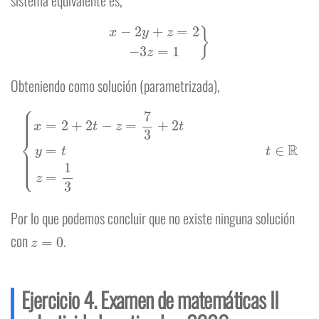
sistema equivalente es,
x
−
2
y
+
z
=
2
−
3
z
=
1
}
Obteniendo como solución (parametrizada),
{
x
=
2
+
2
t
−
z
=
7
3
+
2
t
y
=
t
t
∈
R
z
=
1
3
Por lo que podemos concluir que no existe ninguna solución
z
=
0
con
.
Ejercicio 4. Examen de matemáticas II