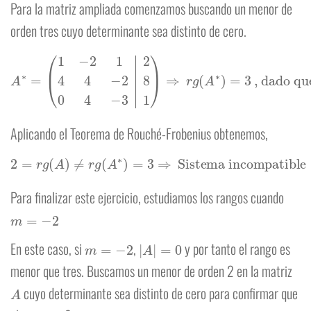
Para la matriz ampliada comenzamos buscando un menor de
orden tres cuyo determinante sea distinto de cero.
A
∗
=
(
1
−
2
1
2
, dado que
4
4
−
|
2
1
−
8
2
0
2
4
4
−
4
3
8
1
)
0
⇒
4
r
1
g
|
≠
(
A
0
∗
)
=
3
Aplicando el Teorema de Rouché-Frobenius obtenemos,
2
=
r
g
(
A
)
≠
r
g
(
A
∗
)
=
3
⇒
Sistema incompatible
Para finalizar este ejercicio, estudiamos los rangos cuando
m
=
−
2
m
=
−
2
|
A
|
=
0
En este caso, si
,
y por tanto el rango es
menor que tres. Buscamos un menor de orden 2 en la matriz
A
cuyo determinante sea distinto de cero para confirmar que