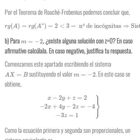
Por el Teorema de Rouché-Frobenius podemos concluir que,
r
g
(
A
)
=
r
g
(
A
∗
)
=
2
<
3
=
nº de incógnitas
Sistema compatible indeterminado
⇒
º
ó
m
=
−
2
b) Para
, ¿existe alguna solución con z=0? En caso
afirmativo calcúlala. En caso negativo, justifica tu respuesta.
Comenzamos este apartado escribiendo el sistema
A
X
=
B
m
=
−
2
sustituyendo el valor
. En este caso se
obtiene,
x
−
2
y
+
z
=
2
−
2
x
+
4
y
−
2
z
=
−
4
−
3
z
=
1
}
Como la ecuación primera y segunda son proporcionales, un