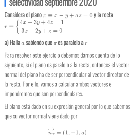
selectividad septiembre 2020
π
≡
x
−
y
+
a
z
=
0
Considera el plano
y la recta
r
≡
{
4
x
−
3
y
+
4
z
=
1
3
x
−
2
y
+
z
=
0
a
π
r
a) Halla
sabiendo que
es paralelo a
Para resolver este ejercicio debemos darnos cuenta de lo
siguiente, si el plano es paralelo a la recta, entonces el vector
normal del plano ha de ser perpendicular al vector director de
la recta. Por ello, vamos a calcular ambos vectores e
impondremos que son perpendiculares.
El plano está dado en su expresión general por lo que sabemos
que su vector normal viene dado por
n
π
→
=
(
1
,
−
1
,
a
)