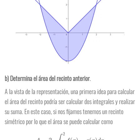
b) Determina el área del recinto anterior
.
A la vista de la representación, una primera idea para calcular
el área del recinto podría ser calcular dos integrales y realizar
su suma. En este caso, si nos fijamos tenemos un recinto
simétrico por lo que el área se puede calcular como
A
=
2
⋅
∫
0
2
f
(
x
)
−
g
(
x
)
d
x