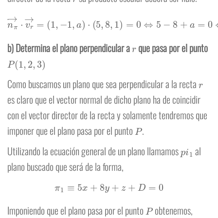
n
π
→
⋅
v
r
→
=
(
1
,
−
1
,
a
)
⋅
(
5
,
8
,
1
)
=
0
⇔
5
−
8
+
a
=
0
⇔
a
=
3
r
b) Determina el plano perpendicular a
que pasa por el punto
P
(
1
,
2
,
3
)
r
Como buscamos un plano que sea perpendicular a la recta
es claro que el vector normal de dicho plano ha de coincidir
con el vector director de la recta y solamente tendremos que
P
imponer que el plano pasa por el punto
.
p
i
1
Utilizando la ecuación general de un plano llamamos
al
plano buscado que será de la forma,
π
1
≡
5
x
+
8
y
+
z
+
D
=
0
P
Imponiendo que el plano pasa por el punto
obtenemos,