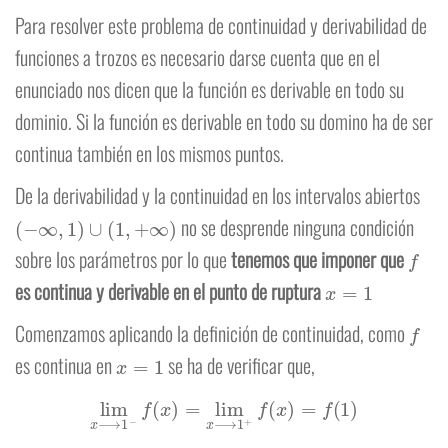
Para resolver este problema de continuidad y derivabilidad de
funciones a trozos es necesario darse cuenta que en el
enunciado nos dicen que la función es derivable en todo su
dominio. Si la función es derivable en todo su domino ha de ser
continua también en los mismos puntos.
De la derivabilidad y la continuidad en los intervalos abiertos
(
−
∞
,
1
)
∪
(
1
,
+
∞
)
no se desprende ninguna condición
f
sobre los parámetros por lo que
tenemos que imponer que
x
=
1
es continua y derivable en el punto de ruptura
f
Comenzamos aplicando la definición de continuidad, como
x
=
1
es continua en
se ha de verificar que,
lim
x
⟶
1
−
f
(
x
)
=
lim
x
⟶
1
+
f
(
x
)
=
f
(
1
)