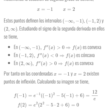
x
=
−
1
x
=
2
(
−
∞
,
−
1
)
(
−
1
,
2
)
Estos puntos definen los intervalos
,
y
(
2
,
∞
)
. Estudiando el signo de la segunda derivada en ellos
se tiene,
(
−
∞
,
−
1
)
,
f
″
(
x
)
>
0
⇒
f
(
x
)
En
es convexa
(
−
1
,
2
)
,
f
″
(
x
)
<
0
⇒
f
(
x
)
En
es cóncava
(
2
,
∞
)
,
f
″
(
x
)
>
0
⇒
f
(
x
)
En
es convexa
x
=
−
1
x
=
2
Por tanto en las coordenadas
y
existen
puntos de inflexión. Calculando su imagen se tiene,
f
(
−
1
)
=
e
−
1
(
(
−
1
)
2
−
5
(
−
1
)
+
6
)
=
12
e
f
(
2
)
=
e
2
(
2
2
−
5
⋅
2
+
6
)
=
0