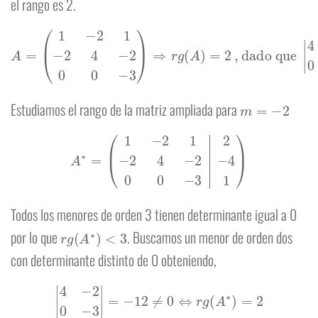
el rango es 2.
A
=
(
1
−
2
1
−
2
4
−
2
0
0
−
3
)
⇒
r
g
(
A
)
=
2
, dado que
|
4
−
2
0
−
3
|
=
−
12
≠
0
m
=
−
2
Estudiamos el rango de la matriz ampliada para
A
∗
=
(
1
−
2
1
2
−
2
4
−
2
−
4
0
0
−
3
1
)
Todos los menores de orden 3 tienen determinante igual a 0
r
g
(
A
∗
)
<
3
por lo que
. Buscamos un menor de orden dos
con determinante distinto de 0 obteniendo,
|
4
−
2
0
−
3
|
=
−
12
≠
0
⇔
r
g
(
A
∗
)
=
2