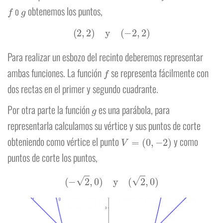
f
g
o
obtenemos los puntos,
(
2
,
2
)
y
(
−
2
,
2
)
Para realizar un esbozo del recinto deberemos representar
f
ambas funciones. La función
se representa fácilmente con
dos rectas en el primer y segundo cuadrante.
g
Por otra parte la función
es una parábola, para
representarla calculamos su vértice y sus puntos de corte
V
=
(
0
,
−
2
)
obteniendo como vértice el punto
y como
puntos de corte los puntos,
(
−
2
,
0
)
y
(
2
,
0
)