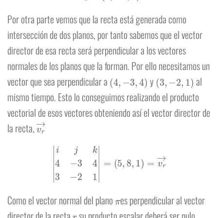
Por otra parte vemos que la recta está generada como
intersección de dos planos, por tanto sabemos que el vector
director de esa recta será perpendicular a los vectores
normales de los planos que la forman. Por ello necesitamos un
(
4
,
−
3
,
4
)
(
3
,
−
2
,
1
)
vector que sea perpendicular a
y
al
mismo tiempo. Esto lo conseguimos realizando el producto
vectorial de esos vectores obteniendo así el vector director de
v
r
→
la recta,
|
i
j
k
4
−
3
4
3
−
2
1
|
=
(
5
,
8
,
1
)
=
v
r
→
π
Como el vector normal del plano
es perpendicular al vector
r
director de la recta
su producto escalar deberá ser nulo.