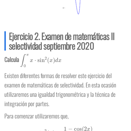
Ejercicio 2. Examen de matemáticas II
selectividad septiembre 2020
∫
0
π
x
⋅
sin
2
(
x
)
d
x
Calcula
Existen diferentes formas de resolver este ejercicio del
examen de matemáticas de selectividad. En esta ocasión
utilizaremos una igualdad trigonométrica y la técnica de
integración por partes.
Para comenzar utilizaremos que,
sin
2
(
x
)
=
1
−
cos
(
2
x
)
2