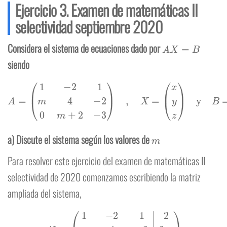
Ejercicio 3. Examen de matemáticas II
selectividad septiembre 2020
A
X
=
B
Considera el sistema de ecuaciones dado por
siendo
A
=
(
1
−
2
1
m
4
−
2
0
m
+
2
−
3
)
,
X
=
(
x
y
z
)
y
B
=
(
2
2
m
1
)
m
a) Discute el sistema según los valores de
Para resolver este ejercicio del examen de matemáticas II
selectividad de 2020 comenzamos escribiendo la matriz
ampliada del sistema,
A
∗
=
(
1
−
2
1
2
m
4
−
2
2
m
0
m
+
2
−
3
1
)