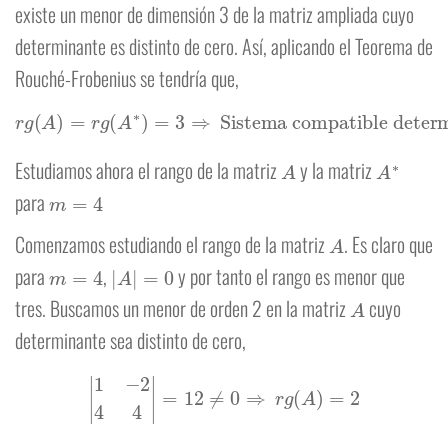
existe un menor de dimensión 3 de la matriz ampliada cuyo
determinante es distinto de cero. Así, aplicando el Teorema de
Rouché-Frobenius se tendría que,
r
g
(
A
)
=
r
g
(
A
∗
)
=
3
⇒
Sistema compatible determinado
A
A
∗
Estudiamos ahora el rango de la matriz
y la matriz
m
=
4
para
A
Comenzamos estudiando el rango de la matriz
. Es claro que
m
=
4
|
A
|
=
0
para
,
y por tanto el rango es menor que
A
tres. Buscamos un menor de orden 2 en la matriz
cuyo
determinante sea distinto de cero,
|
1
−
2
4
4
|
=
12
≠
0
⇒
r
g
(
A
)
=
2