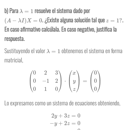
λ
=
1
b) Para
resuelve el sistema dado por
(
A
−
λ
I
)
X
=
0
z
=
1
?
. ¿Existe alguna solución tal que
.
En caso afirmativo calcúlala. En caso negativo, justifica la
respuesta.
λ
=
1
Sustituyendo el valor
obtenemos el sistema en forma
matricial,
(
0
2
3
0
−
1
2
0
1
0
)
⋅
(
x
y
z
)
=
(
0
0
0
)
Lo expresamos como un sistema de ecuaciones obteniendo,
2
y
+
3
z
=
0
−
y
+
2
z
=
0
y
=
0