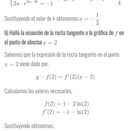
b
a
=
−
1
2
Sustituyendo el valor de
obtenemos
f
b) Halla la ecuación de la recta tangente a la gráfica de
en
x
=
2
el punto de abscisa
Sabemos que la expresión de la recta tangente en el punto
x
=
2
viene dada por,
y
−
f
(
2
)
=
f
′
(
2
)
(
x
−
2
)
Calculamos los valores necesarios,
f
(
2
)
=
1
−
2
ln
(
2
)
f
′
(
2
)
=
−
1
−
ln
(
2
)
Sustituyendo obtenemos,