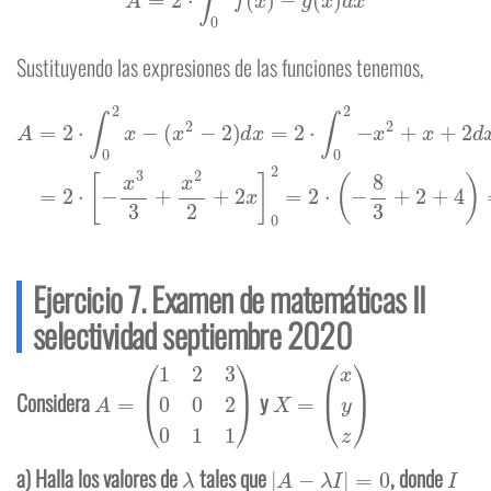
Sustituyendo las expresiones de las funciones tenemos,
(
x
2
−
2
)
d
x
=
2
⋅
∫
0
2
−
x
2
+
x
+
2
+
A
d
4
x
=
)
=
2
=
2
⋅
20
∫
⋅
0
[
−
3
2
x
u
x
3
2
−
3
+
x
2
2
+
2
x
]
0
2
=
2
⋅
(
−
8
3
+
2
Ejercicio 7. Examen de matemáticas II
selectividad septiembre 2020
A
=
(
1
2
3
0
0
2
0
1
1
)
X
=
(
x
y
z
)
Considera
y
λ
|
A
−
λ
I
|
=
0
I
a) Halla los valores de
tales que
, donde