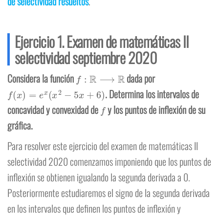
de selectividad resueltos
.
Ejercicio 1. Examen de matemáticas II
selectividad septiembre 2020
f
:
R
⟶
R
Considera la función
dada por
f
(
x
)
=
e
x
(
x
2
−
5
x
+
6
)
. Determina los intervalos de
f
concavidad y convexidad de
y los puntos de inflexión de su
gráfica.
Para resolver este ejercicio del examen de matemáticas II
selectividad 2020 comenzamos imponiendo que los puntos de
inflexión se obtienen igualando la segunda derivada a 0.
Posteriormente estudiaremos el signo de la segunda derivada
en los intervalos que definen los puntos de inflexión y