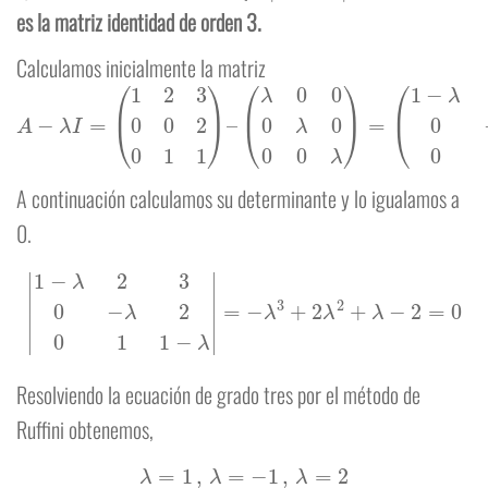
es la matriz identidad de orden 3.
Calculamos inicialmente la matriz
A
−
λ
I
=
(
1
2
3
0
0
2
0
1
1
)
–
(
λ
0
0
0
λ
0
0
0
λ
)
=
(
1
−
λ
2
3
0
−
λ
2
0
1
1
−
λ
)
A continuación calculamos su determinante y lo igualamos a
0.
|
1
−
λ
2
3
0
−
λ
2
0
1
1
−
λ
|
=
−
λ
3
+
2
λ
2
+
λ
−
2
=
0
Resolviendo la ecuación de grado tres por el método de
Ruffini obtenemos,
λ
=
1
,
λ
=
−
1
,
λ
=
2