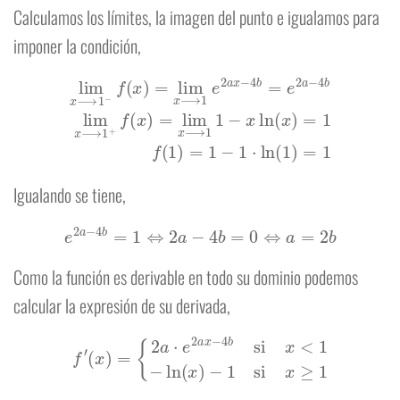
Calculamos los límites, la imagen del punto e igualamos para
imponer la condición,
lim
x
⟶
1
−
f
(
x
)
=
x
lim
⟶
x
⟶
1
1
−
x
1
ln
e
2
(
x
a
)
x
=
−
1
4
f
(
b
1
=
)
=
e
1
2
−
a
1
−
⋅
4
ln
b
(
lim
1
)
=
1
x
⟶
1
+
f
(
x
)
=
lim
Igualando se tiene,
e
2
a
−
4
b
=
1
⇔
2
a
−
4
b
=
0
⇔
a
=
2
b
Como la función es derivable en todo su dominio podemos
calcular la expresión de su derivada,
f
′
(
x
)
=
{
2
a
⋅
e
2
a
x
−
4
b
si
x
<
1
−
ln
(
x
)
−
1
si
x
≥
1