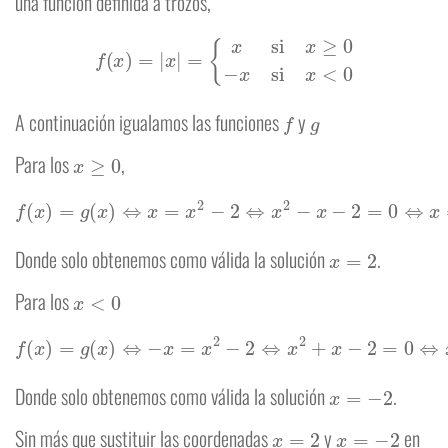
una función definida a trozos,
f
(
x
)
=
|
x
|
=
{
x
si
x
≥
0
−
x
si
x
<
0
f
g
A continuación igualamos las funciones
y
x
≥
0
Para los
,
f
(
x
)
=
g
(
x
)
⇔
x
=
x
2
−
2
⇔
x
2
−
x
−
2
=
0
⇔
x
=
−
1
y
x
=
2
x
=
2
Donde solo obtenemos como válida la solución
.
x
<
0
Para los
f
(
x
)
=
g
(
x
)
⇔
−
x
=
x
2
−
2
⇔
x
2
+
x
−
2
=
0
⇔
x
=
1
y
x
=
−
2
x
=
−
2
Donde solo obtenemos como válida la solución
.
x
=
2
x
=
−
2
Sin más que sustituir las coordenadas
y
en