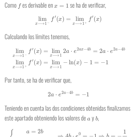
f
x
=
1
Como
es derivable en
se ha de verificar,
lim
x
⟶
1
−
f
′
(
x
)
=
lim
x
⟶
1
+
f
′
(
x
)
Calculando los límites tenemos,
lim
x
⟶
1
−
f
′
(
x
)
=
lim
(
x
x
⟶
)
=
lim
1
2
x
a
⟶
⋅
e
2
1
a
−
x
ln
−
4
(
x
b
)
=
−
2
1
=
a
−
⋅
1
e
2
a
−
4
b
lim
x
⟶
1
+
f
′
Por tanto, se ha de verificar que,
2
a
⋅
e
2
a
−
4
b
=
−
1
Teniendo en cuenta las dos condiciones obtenidas finalizamos
a
b
este apartado obteniendo los valores de
y
,
{
a
=
2
b
2
a
⋅
e
2
a
−
4
b
=
−
1
⇒
4
b
⋅
e
0
=
−
1
⇒
b
=
−
1
4