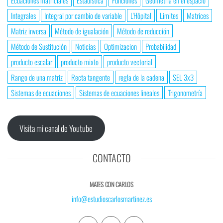
Ecuaciones matriciales
Estadística
Funciones
Geometría en el espacio
Integrales
Integral por cambio de variable
L'Hôpital
Limites
Matrices
Matriz inversa
Método de igualación
Método de reducción
Método de Sustitución
Noticias
Optimizacion
Probabilidad
producto escalar
producto mixto
producto vectorial
Rango de una matriz
Recta tangente
regla de la cadena
SEL 3x3
Sistemas de ecuaciones
Sistemas de ecuaciones lineales
Trigonometría
Visita mi canal de Youtube
CONTACTO
MATES CON CARLOS
info@estudioscarlosmartinez.es