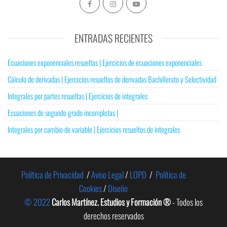
ENTRADAS RECIENTES
Ecuaciones exponenciales resueltas | Ejercicios de ecuaciones exponenciales
Cálculo de derivadas | Ejercicios resueltos de derivadas Bachillerato y Selectividad
Integrales por partes resueltas | Ejercicios de integrales
Ecuaciones de segundo grado incompletas |
Integrales por cambio de variable | Ejercicios resueltos de integrales
Política de Privacidad
/
Aviso Legal
/
LOPD
/
Política de
Cookies
/
Diseño
© 2022
Carlos Martínez. Estudios y Formación ®
- Todos los
derechos reservados